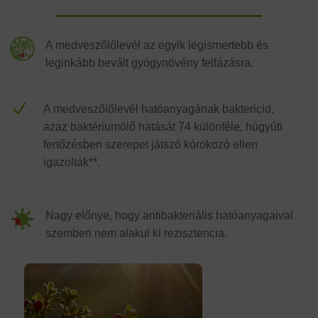
A medveszőlőlevél az egyik legismertebb és
leginkább bevált gyógynövény felfázásra.
N
A medveszőlőlevél hatóanyagának baktericid,
azaz baktériumölő hatását 74 különféle, húgyúti
fertőzésben szerepet játszó kórokozó ellen
igazolták**.
Nagy előnye, hogy antibakteriális hatóanyagaival
szemben nem alakul ki rezisztencia.