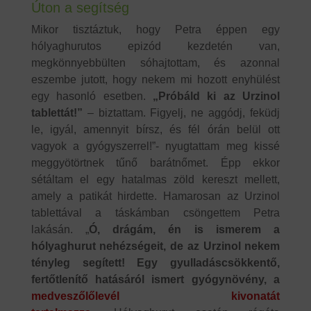
Úton a segítség
Mikor tisztáztuk, hogy Petra éppen egy
hólyaghurutos epizód kezdetén van,
megkönnyebbülten sóhajtottam, és azonnal
eszembe jutott, hogy nekem mi hozott enyhülést
egy hasonló esetben.
„Próbáld ki az Urzinol
tablettát!”
– biztattam. Figyelj, ne aggódj, feküdj
le, igyál, amennyit bírsz, és fél órán belül ott
vagyok a gyógyszerrel!”- nyugtattam meg kissé
meggyötörtnek tűnő barátnőmet. Épp ekkor
sétáltam el egy hatalmas zöld kereszt mellett,
amely a patikát hirdette. Hamarosan az Urzinol
tablettával a táskámban csöngettem Petra
lakásán. „
Ó, drágám, én is ismerem a
hólyaghurut nehézségeit, de az Urzinol nekem
tényleg segített!
Egy gyulladáscsökkentő,
fertőtlenítő hatásáról ismert gyógynövény, a
medveszőlőlevél kivonatát