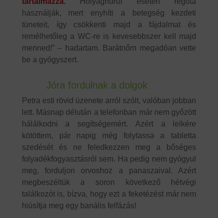
tartalmazza.
Hólyaghurut esetén régóta
használják, mert enyhíti a betegség kezdeti
tüneteit, így csökkenti majd a fájdalmat és
remélhetőleg a WC-re is kevesebbszer kell majd
menned!” – hadartam. Barátnőm megadóan vette
be a gyógyszert.
Jóra fordulnak a dolgok
Petra esti rövid üzenete arról szólt, valóban jobban
lett. Másnap délután a telefonban már nem győzött
hálálkodni a segítségemért. Azért a lelkére
kötöttem, pár napig még folytassa a tabletta
szedését és ne feledkezzen meg a bőséges
folyadékfogyasztásról sem. Ha pedig nem gyógyul
meg, forduljon orvoshoz a panaszaival. Azért
megbeszéltük a soron következő hétvégi
találkozót is, bízva, hogy ezt a feketézést már nem
hiúsítja meg egy banális felfázás!