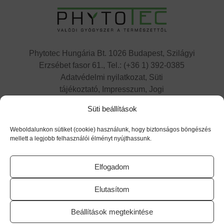
Phytotec Hungária Bt. 1026 Budapest, Szilágyi
Erzsébet fasor 61., Tel.: (+36 1) 392-0385
Adatvédelmi nyilatkozat,
Süti
tájékoztató,
Impresszum, Jogi
nyilatkozat,
Kapcsolat
Süti beállítások
Cikatridina
|
Colpofix
|
Maltofer
|
Maltofer
Fol
|
Micovag
Weboldalunkon sütiket (cookie) használunk, hogy biztonságos böngészés
Plus
|
Premens
|
Proxelan
|
Remifemin
|
Remifemi
mellett a legjobb felhasználói élményt nyújthassunk.
n Plus
|
Remotiv extra
|
Reventil
|
Sedacur
forte
|
Urzinol
|
Vitagyn C
|
Flaverol
Elfogadom
Elutasítom
Utolsó frissítés dátuma: 2025.09.25.
Beállítások megtekintése