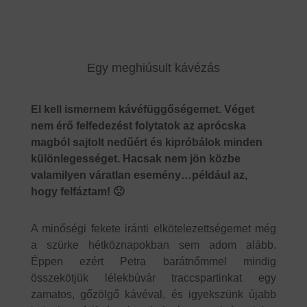
Egy meghiúsult kávézás
El kell ismernem kávéfüggőségemet. Véget
nem érő felfedezést folytatok az aprócska
magból sajtolt nedűért és kipróbálok minden
különlegességet. Hacsak nem jön közbe
valamilyen váratlan esemény…például az,
hogy felfáztam! 🙁
A minőségi fekete iránti elkötelezettségemet még
a szürke hétköznapokban sem adom alább.
Éppen ezért Petra barátnőmmel mindig
összekötjük lélekbúvár traccspartinkat egy
zamatos, gőzölgő kávéval, és igyekszünk újabb