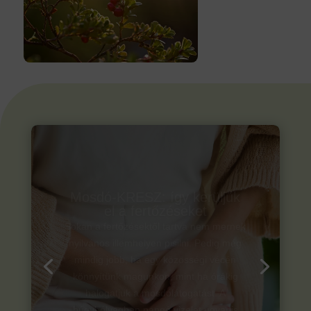
Mosdó-KRESZ: így kerüljük
el a fertőzéseket
Sokan a fertőzésektől tartva nem mernek
nyilvános illemhelyen pisilni. Pedig még
mindig jobb, ha egy közösségi vécén
könnyítünk magunkon, mint ha órákig
halogatjuk a mosdólátogatást. A
húgyhólyagban pangó vizelet ugyanis
ideális táptalajt nyújt a kórokozók...