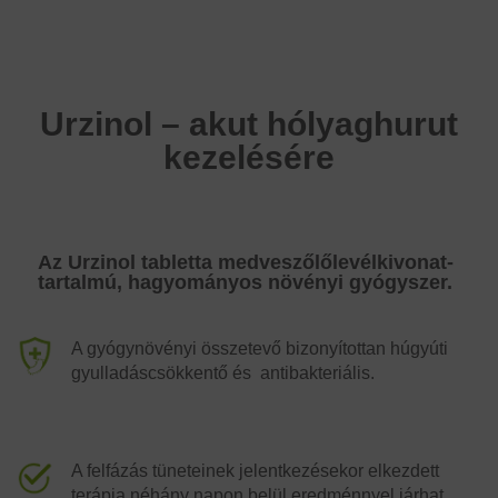
Urzinol – akut hólyaghurut
kezelésére
Az Urzinol tabletta medveszőlőlevélkivonat-
tartalmú, hagyományos növényi gyógyszer.
A gyógynövényi összetevő bizonyítottan húgyúti
gyulladáscsökkentő és antibakteriális.
A felfázás tüneteinek jelentkezésekor elkezdett
terápia néhány napon belül eredménnyel járhat.