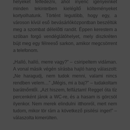
helyeket felfedezni, ahol ínyenc igényeinket
minden tekintetben kielégítő költeményeket
kortyolhatunk. Történt legutóbb, hogy egy, a
városon kívül eső bevásárlóközpontban beszéltük
meg a szombat délelőtti randit. Éppen kerestem a
szóban forgó vendéglátóhelyet, mely diszkréten
bújt meg egy félreeső sarkon, amikor megcsörrent
a telefonom.
„Halló, halló, merre vagy?” – csiripeltem vidáman.
A vonal másik végén sírásba hajló hang válaszolt:
„Ne haragudj, nem tudok menni, valami nincs
rendben velem…” „Mégis, mi a baj?” – tudakoltam
barátnőmtől. „Azt hiszem, felfáztam! Reggel óta tíz
percenként járok a WC-re, és a hasam is görcsöl
ilyenkor. Nem merek elindulni itthonról, mert nem
tudom, mikor tör rám a következő pisilési inger!” –
válaszolta kimerülten.