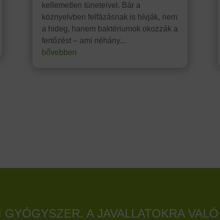
kellemetlen tüneteivel. Bár a
köznyelvben felfázásnak is hívják, nem
a hideg, hanem baktériumok okozzák a
fertőzést – ami néhány...
bővebben
GYÓGYSZER. A JAVALLATOKRA VALÓ