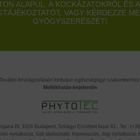
TON ALAPUL. A KOCKÁZATOKRÓL ÉS 
EGTÁJÉKOZTATÓT, VAGY KÉRDEZZE M
GYÓGYSZERÉSZÉT!
További felvilágosításért forduljon egészségügyi szakemberhez
Mellékhatás-bejelentés
gária Bt. 1026 Budapest, Szilágyi Erzsébet fasor 61., Tel.: (+3
lmi nyilatkozat,
Süti tájékoztató,
Impresszum, Jogi nyilatkozat,