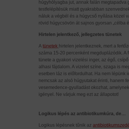
húgyhólyagba jut, annak falán megtapadva g
testfelépítésük miatt gyakrabban szenvednek 
náluk a végbél és a húgycső nyílása közel 
rövid húgycsövön át sajnos gyorsan „célba 
Hirtelen jelentkező, jellegzetes tünetek
A
tünetek
hirtelen jelentkeznek, mert a fertő
száma 15-20 percenként megduplázódik. A f
tünete a gyakori vizelési inger, az égő, csíp
alhasi fájdalom. A vizelet színe, szaga is m
esetben láz is előfordulhat. Ha nem lépünk i
nemcsak az alsó húgyutakat érinti, hanem fel
vesemedence-gyulladást okozhat, amelynek k
igényel. Ne várjuk meg ezt az állapotot!
Logikus lépés az antibiotikumkúra, de…
Logikus lépésnek tűnik az
antibiotikumszed