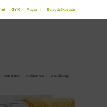
rut
GYIK
Magazin
Betegtájékoztató
ére nem minden esetben van erre szükség.