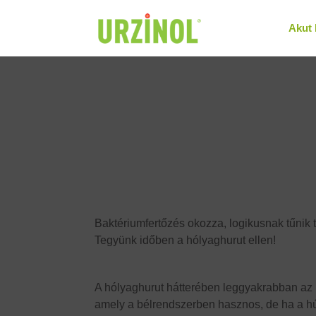
"
"
Akut 
Baktériumfertőzés okozza, logikusnak tűnik 
Tegyünk időben a hólyaghurut ellen!
A hólyaghurut hátterében leggyakrabban az E
amely a bélrendszerben hasznos, de ha a 