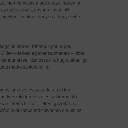
ának, mert nemcsak a bajt okozó, hanem a
n, az egészséges, enyhén savas pH
 hüvelyből szintén könnyen a húgycsőbe,
segítjük ebben. Pihenjük pár napot,
2-3 liter – lehetőleg szénsavmentes – vizet
vizeletürítéssel „átmossuk” a húgyutakat, így
tású medveszőlőlevél is.
övény, amelyet évszázadokon át tea
A medveszőlő természetes baktériumölő
an felelős E. coli – ellen igazolták. A
őlőlevél koncentrált kivonata enyhíti az