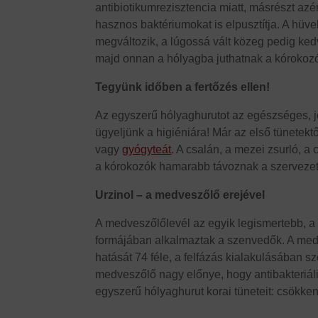
antibiotikumrezisztencia miatt, másrészt az
hasznos baktériumokat is elpusztítja. A hü
megváltozik, a lúgossá vált közeg pedig ke
majd onnan a hólyagba juthatnak a kórokozók
Tegyünk időben a fertőzés ellen!
Az egyszerű hólyaghurutot az egészséges, j
ügyeljünk a higiéniára! Már az első tünetekt
vagy
gyógyteát
. A csalán, a mezei zsurló, a 
a kórokozók hamarabb távoznak a szervezetbő
Urzinol – a medveszőlő erejével
A medveszőlőlevél az egyik legismertebb, 
formájában alkalmaztak a szenvedők. A medv
hatását 74 féle, a felfázás kialakulásában sz
medveszőlő nagy előnye, hogy antibakteriáli
egyszerű hólyaghurut korai tüneteit: csökkent