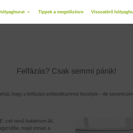
hólyaghurut
Tippek a megelőzésre
Visszatérő hólyaghu
Felfázás? Csak semmi pánik!
tehát, hogy a felfázást antibiotikummal kezeljük – de szerencs
. coli nevű baktérium áll,
húgycsőbe, majd onnan a