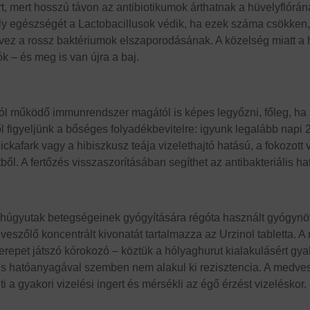
ért, mert hosszú távon az antibiotikumok árthatnak a hüvelyflór
vely egészségét a Lactobacillusok védik, ha ezek száma csökke
dvez a rossz baktériumok elszaporodásának. A közelség miatt a
 – és meg is van újra a baj.
ól működő immunrendszer magától is képes legyőzni, főleg, ha 
ől figyeljünk a bőséges folyadékbevitelre: igyunk legalább napi 
cickafark vagy a hibiszkusz teája vizelethajtó hatású, a fokozott 
l. A fertőzés visszaszorításában segíthet az antibakteriális ha
a húgyutak betegségeinek gyógyítására régóta használt gyógyn
eszőlő koncentrált kivonatát tartalmazza az Urzinol tabletta. 
erepet játszó kórokozó – köztük a hólyaghurut kialakulásért gyakr
s hatóanyagával szemben nem alakul ki rezisztencia. A medvesz
i a gyakori vizelési ingert és mérsékli az égő érzést vizeléskor.