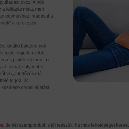
yulladást okoz. A nők
a felfázás miatt, mert
van egymáshoz, ráadásul a
érnek” a kórokozók.
zést kiváltó baktériumok
elfázás legjellemzőbb
ő érzés pisilés közben, az
egváltozhat, súlyosabb
dőben, a fertőzés már
felé terjed, és
ezelése orvosi ellátást
és
, de két szempontból is jól tesszük, ha más lehetőséget kere