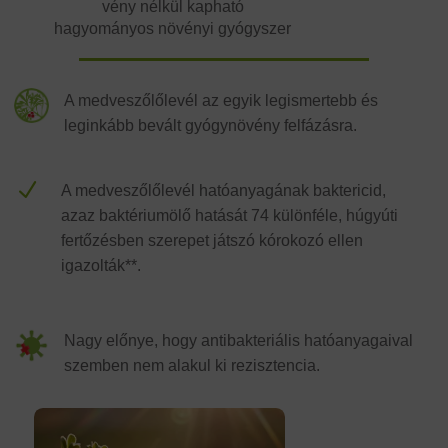
vény nélkül kapható
hagyományos növényi gyógyszer
A medveszőlőlevél az egyik legismertebb és
leginkább bevált gyógynövény felfázásra.
N
A medveszőlőlevél hatóanyagának baktericid,
azaz baktériumölő hatását 74 különféle, húgyúti
fertőzésben szerepet játszó kórokozó ellen
igazolták**.
Nagy előnye, hogy antibakteriális hatóanyagaival
szemben nem alakul ki rezisztencia.