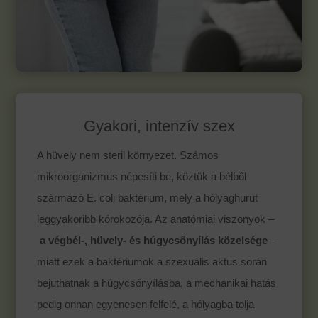
Gyakori, intenzív szex
A hüvely nem steril környezet. Számos
mikroorganizmus népesíti be, köztük a bélből
származó E. coli baktérium, mely a hólyaghurut
leggyakoribb kórokozója. Az anatómiai viszonyok –
a végbél-, hüvely- és húgycsőnyílás közelsége
–
miatt ezek a baktériumok a szexuális aktus során
bejuthatnak a húgycsőnyílásba, a mechanikai hatás
pedig onnan egyenesen felfelé, a hólyagba tolja