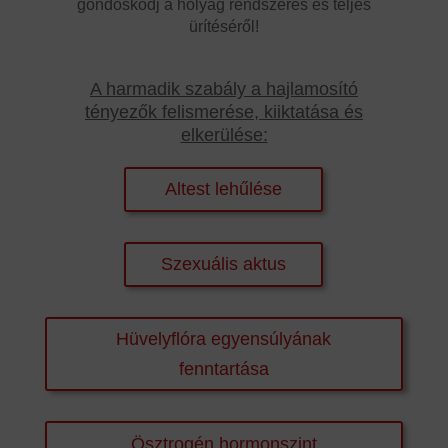
gondoskodj a hólyag rendszeres és teljes
ürítéséről!
A harmadik szabály a hajlamosító
tényezők felismerése, kiiktatása és
elkerülése:
Altest lehűlése
Szexuális aktus
Hüvelyflóra egyensúlyának
fenntartása
Ösztrogén hormonszint