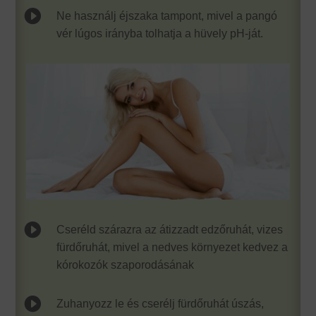

Ne használj éjszaka tampont, mivel a pangó
vér lúgos irányba tolhatja a hüvely pH-ját.

Cseréld szárazra az átizzadt edzőruhát, vizes
fürdőruhát, mivel a nedves környezet kedvez a
kórokozók szaporodásának

Zuhanyozz le és cserélj fürdőruhát úszás,