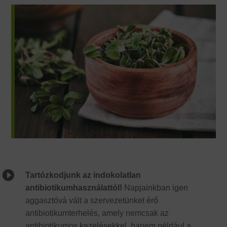

Tartózkodjunk az indokolatlan
antibiotikumhasználattól!
Napjainkban igen
aggasztóvá vált a szervezetünket érő
antibiotikumterhelés, amely nemcsak az
antibiotikumos kezelésekkel, hanem például a