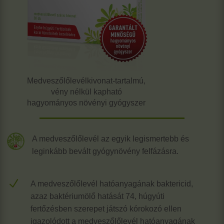
Medveszőlőlevél­kivonat-tartalmú,
vény nélkül kapható
hagyományos növényi gyógyszer
A medveszőlőlevél az egyik legismertebb és
leginkább bevált gyógynövény felfázásra.
N
A medveszőlőlevél hatóanyagának baktericid,
azaz baktériumölő hatását 74, húgyúti
fertőzésben szerepet játszó kórokozó ellen
igazolódott a medveszőlőlevél hatóanyagának