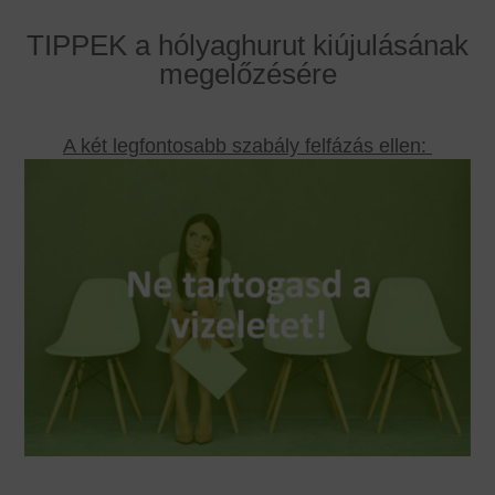
TIPPEK a hólyaghurut kiújulásának
megelőzésére
A két legfontosabb szabály felfázás ellen: