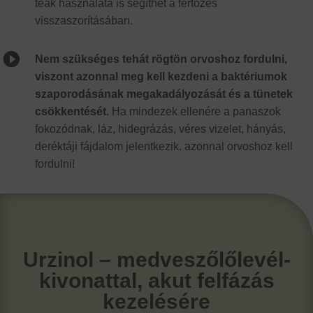
teák használata is segíthet a fertőzés
visszaszorításában.

Nem szükséges tehát rögtön orvoshoz fordulni,
viszont azonnal meg kell kezdeni a baktériumok
szaporodásának megakadályozását és a tünetek
csökkentését.
Ha mindezek ellenére a panaszok
fokozódnak, láz, hidegrázás, véres vizelet, hányás,
deréktáji fájdalom jelentkezik, azonnal orvoshoz kell
fordulni!
Urzinol – medveszőlőlevél-
kivonattal, akut felfázás
kezelésére