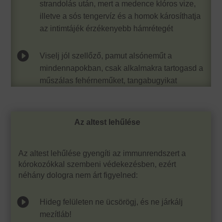
strandolás után, mert a medence klóros vize,
illetve a sós tengervíz és a homok károsíthatja
az intimtájék érzékenyebb hámrétegét

Viselj jól szellőző, pamut alsóneműt a
mindennapokban, csak alkalmakra tartogasd a
műszálas fehérneműket, tangabugyikat
Az altest lehűlése
Az altest lehűlése gyengíti az immunrendszert a
kórokozókkal szembeni védekezésben, ezért
néhány dologra nem árt figyelned:

Hideg felületen ne ücsörögj, és ne járkálj
mezítláb!