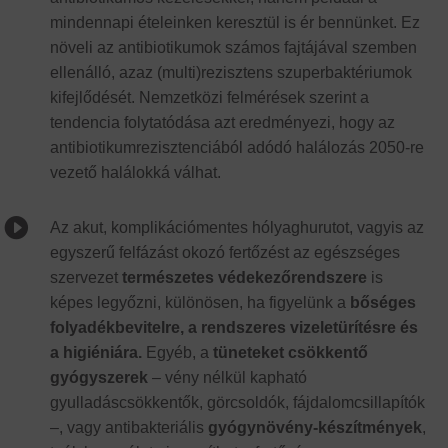
mindennapi ételeinken keresztül is ér bennünket. Ez
növeli az antibiotikumok számos fajtájával szemben
ellenálló, azaz (multi)rezisztens szuperbaktériumok
kifejlődését. Nemzetközi felmérések szerint a
tendencia folytatódása azt eredményezi, hogy az
antibiotikumrezisztenciából adódó halálozás 2050-re
vezető halálokká válhat.

Az akut, komplikációmentes hólyaghurutot, vagyis az
egyszerű felfázást okozó fertőzést az egészséges
szervezet
természetes védekezőrendszere
is
képes legyőzni, különösen, ha figyelünk a
bőséges
folyadékbevitelre, a rendszeres vizeletürítésre és
a higiéniára.
Egyéb, a
tüneteket csökkentő
gyógyszerek
– vény nélkül kapható
gyulladáscsökkentők, görcsoldók, fájdalomcsillapítók
–, vagy antibakteriális
gyógynövény-készítmények
,