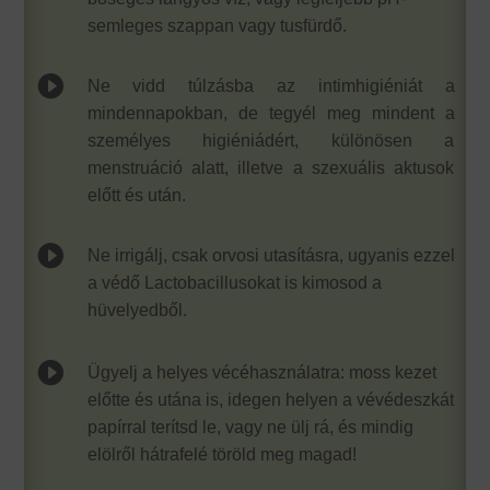
semleges szappan vagy tusfürdő.

Ne vidd túlzásba az intimhigiéniát a
mindennapokban, de tegyél meg mindent a
személyes higiéniádért, különösen a
menstruáció alatt, illetve a szexuális aktusok
előtt és után.

Ne irrigálj, csak orvosi utasításra, ugyanis ezzel
a védő Lactobacillusokat is kimosod a
hüvelyedből.

Ügyelj a helyes vécéhasználatra: moss kezet
előtte és utána is, idegen helyen a vévédeszkát
papírral terítsd le, vagy ne ülj rá, és mindig
elölről hátrafelé töröld meg magad!