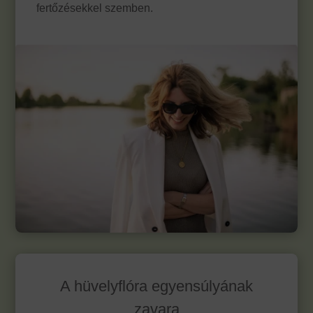
fertőzésekkel szemben.
A hüvelyflóra egyensúlyának
zavara