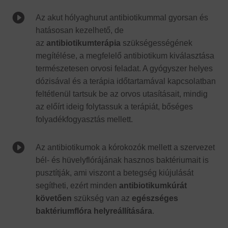

Az akut hólyaghurut antibiotikummal gyorsan és
hatásosan kezelhető, de
az
antibiotikumterápia
szükségességének
megítélése, a megfelelő antibiotikum kiválasztása
természetesen orvosi feladat. A gyógyszer helyes
dózisával és a terápia időtartamával kapcsolatban
feltétlenül tartsuk be az orvos utasításait, mindig
az előírt ideig folytassuk a terápiát, bőséges
folyadékfogyasztás mellett.

Az antibiotikumok a kórokozók mellett a szervezet
bél- és hüvelyflórájának hasznos baktériumait is
pusztítják, ami viszont a betegség kiújulását
segítheti, ezért minden
antibiotikumkúrát
követően
szükség van az
egészséges
baktériumflóra helyreállítására
.