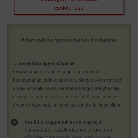
csökkenése
A hüvelyflóra egyensúlyának fenntartása
A
hüvelyflóra egyensúlyának
fenntartása
kulcsfontosságú a hólyaghurut
kockázatának csökkentésében. Minden olyan tényező,
amely a hüvely savas kémhatását lúgos irányba tolja,
elősegíti a kórokozók szaporodását. A következőkre
érdemes figyelned, ha tenni szeretnél a felfázás ellen:

Kerüld a szappanok és intimspray-k
használatát, tisztálkodáshoz elegendő a
bőséges langyos víz, vagy legfeljebb pH-