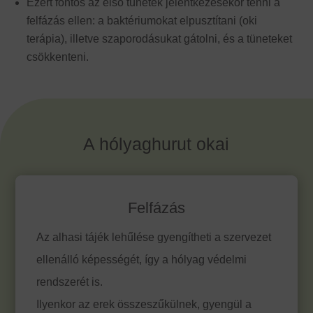
Ezért fontos az első tünetek jelentkezésekor tenni a
felfázás ellen: a baktériumokat elpusztítani (oki
terápia), illetve szaporodásukat gátolni, és a tüneteket
csökkenteni.
A hólyaghurut okai
Felfázás
Az alhasi tájék lehűlése gyengítheti a szervezet
ellenálló képességét, így a hólyag védelmi
rendszerét is.
Ilyenkor az erek összeszűkülnek, gyengül a