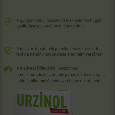
A gyógynövényi összetevő bizonyítottan húgyúti
gyulladáscsökkentő és antibakteriális.
A felfázás tüneteinek jelentkezésekor elkezdett
terápia néhány napon belül eredménnyel járhat.
A medveszőlőlevélből készült tea,
emésztőrendszeri , irritatív panaszokat okozhat, a
tabletta alkalmazásával ez a hatás elkerülhető.