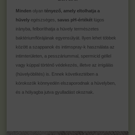
Minden
olyan
tényező, amely eltolhatja a
hüvely
egészséges,
savas pH-értékét
lúgos
irányba, felboríthatja a hüvely természetes
baktériumflórájának egyensúlyát. Ilyen lehet többek
között a szappanok és intimspray-k használata az
intimterületen, a pesszáriummal, spermicid géllel
vagy kúppal történő védekezés, illetve az irrigálás
(hüvelyöblítés) is. Ennek következtében a
kórokozók könnyedén elszaporodnak a hüvelyben,
és a hólyagba jutva gyulladást okoznak.