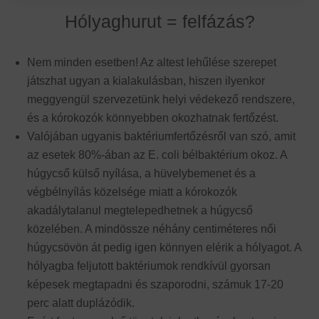
Hólyaghurut = felfázás?
Nem minden esetben! Az altest lehűlése szerepet
játszhat ugyan a kialakulásban, hiszen ilyenkor
meggyengül szervezetünk helyi védekező rendszere,
és a kórokozók könnyebben okozhatnak fertőzést.
Valójában ugyanis baktériumfertőzésről van szó, amit
az esetek 80%-ában az E. coli bélbaktérium okoz. A
húgycső külső nyílása, a hüvelybemenet és a
végbélnyílás közelsége miatt a kórokozók
akadálytalanul megtelepedhetnek a húgycső
közelében. A mindössze néhány centiméteres női
húgycsövön át pedig igen könnyen elérik a hólyagot. A
hólyagba feljutott baktériumok rendkívül gyorsan
képesek megtapadni és szaporodni, számuk 17-20
perc alatt duplázódik.