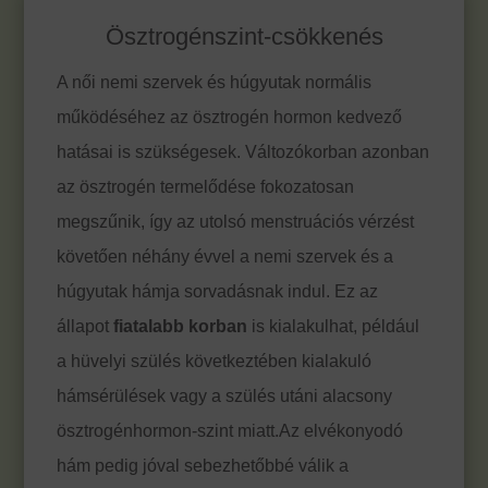
Ösztrogénszint-csökkenés
A női nemi szervek és húgyutak normális
működéséhez az ösztrogén hormon kedvező
hatásai is szükségesek. Változókorban azonban
az ösztrogén termelődése fokozatosan
megszűnik, így az utolsó menstruációs vérzést
követően néhány évvel a nemi szervek és a
húgyutak hámja sorvadásnak indul. Ez az
állapot
fiatalabb korban
is
kialakulhat, például
a hüvelyi szülés következtében kialakuló
hámsérülések vagy a szülés utáni alacsony
ösztrogénhormon-szint miatt.Az elvékonyodó
hám pedig jóval sebezhetőbbé válik a