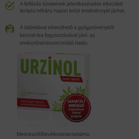
A felfázás tüneteinek jelentkezésekor elkezdett
terápia néhány napon belül eredménnyel járhat.
A tablettával elkerülhető a gyógynövényből
készült tea fogyasztásával járó, az
emésztőrendszert irritáló hatás.
Medveszőlőlevél­kivonat-tartalmú,