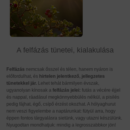
A felfázás tünetei, kialakulása
Felfázás
nemcsak ősszel és télen, hanem nyáron is
előfordulhat, és
hirtelen jelentkező, jellegzetes
tünetekkel jár.
Lehet tehát bármilyen évszak,
ugyanolyan kínosak a
felfázás jelei:
futás a vécére éjjel
és nappal, ráadásul megkönnyebbülés nélkül, a pisilés
pedig fájhat, égő, csípő érzést okozhat. A hólyaghurut
nem veszi figyelembe a naptárunkat: fütyül arra, hogy
éppen fontos tárgyalásra sietünk, vagy utazni készülünk.
Nyugodtan mondhatjuk: mindig a legrosszabbkor jön!