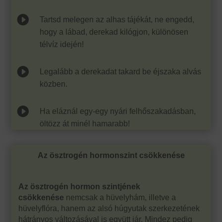

Tartsd melegen az alhas tájékát, ne engedd,
hogy a lábad, derekad kilógjon, különösen
télvíz idején!

Legalább a derekadat takard be éjszaka alvás
közben.

Ha eláznál egy-egy nyári felhőszakadásban,
öltözz át minél hamarabb!
Az ösztrogén hormonszint csökkenése
Az ösztrogén hormon szintjének
csökkenése
nemcsak a hüvelyhám, illetve a
hüvelyflóra, hanem az alsó húgyutak szerkezetének
hátrányos változásával is együtt jár. Mindez pedig