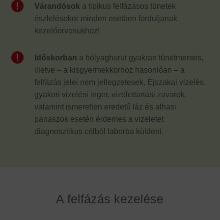

Várandósok
a tipikus felfázásos tünetek
észlelésekor minden esetben forduljanak
kezelőorvosukhoz!

Időskorban
a hólyaghurut gyakran tünetmentes,
illetve – a kisgyermekkorhoz hasonlóan – a
felfázás jelei nem jellegzetesek. Éjszakai vizelés,
gyakori vizelési inger, vizelettartási zavarok,
valamint ismeretlen eredetű láz és alhasi
panaszok esetén érdemes a vizeletet
diagnosztikus célból laborba küldeni.
A felfázás kezelése