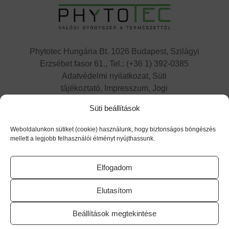
Phytotec Hungária Bt. 1026 Budapest, Szilágyi
Erzsébet fasor 61., Tel.: (+36 1) 392-0385
Adatvédelmi nyilatkozat,
Süti
tájékoztató,
Impresszum, Jogi
nyilatkozat,
Kapcsolat
Süti beállítások
Cikatridina
|
Colpofix
|
Maltofer
|
Maltofer
Fol
|
Micovag
Weboldalunkon sütiket (cookie) használunk, hogy biztonságos böngészés
Plus
|
Premens
|
Proxelan
|
Remifemin
|
Remifemi
mellett a legjobb felhasználói élményt nyújthassunk.
n Plus
|
Remotiv extra
|
Reventil
|
Sedacur
forte
|
Urzinol
|
Vitagyn C
|
Flaverol
Elfogadom
Utolsó frissítés dátuma: 2025.09.25.
Elutasítom
Beállítások megtekintése