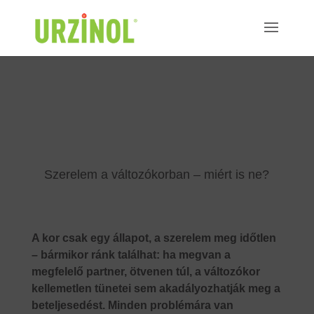
"
"
Szerelem a változókorban – miért is ne?
A kor csak egy állapot, a szerelem meg időtlen
– bármikor ránk találhat: ha megvan a
megfelelő partner, ötvenen túl, a változókor
kellemetlen tünetei sem akadályozhatják meg a
beteljesedést. Minden problémára van