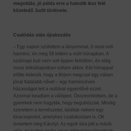
megoldás, jó példa erre a hatodik iksz felé
közeledő Judit története.
Csalódás után újrakezdés
– Egy napon születtem a lányommal, ő most volt
harminc, én meg 58 lettem a múlt hónapban. A
szülinapi buli nem volt éppen felhőtlen, én elég
rossz lelkiállapotban voltam akkor. Két hónappal
előtte kiderült, hogy a férjem megcsal egy nálam
jóval fiatalabb nővel – egy harmincéves
házasságot tett a nullával egyenlővé ezzel.
Azonnal beadtam a válópert. Összeomlottam, de a
gyerekek nem hagyták, hogy begubózzak. Mindig
szerettem a természetet, találtak nekem egy
túracsoportot, amelyhez csatlakoztam is. Ott
ismertem meg Károlyt. Az egyik túra jött a másik
után, mi ketten pedig egyre többet beszélgettünk.