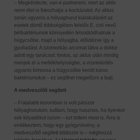
– Megkérdezte, van-e partnerem, mert az aktív
nemi élet is fokozhatja a kockázatot. Az aktus
során ugyanis a hólyaghurut kialakulásért az
esetek döntő többségében felelős E. coli nevű
bélbaktériumok könnyedén felsodródhatnak a
húgycsőbe, majd a hólyagba, előidézve így a
gyulladást. A szomorkás arcomat látva a doktor
adott egy tanácsot: fontos, az aktus után mindig
menjek el a mellékhelyiségbe, a vizeletürítés
ugyanis kimossa a húgycsőbe került káros
baktériumokat – ez segíthet megelőzni a bajt.
A medveszőlő segített
– Fiatalabb koromban is volt párszor
hólyaghurutom, tudtam, hogy hasznos, ha ilyenkor
sok folyadékot iszom – ezt tettem most is. Arra is
emlékeztem, hogy egy gyógynövény, a
medveszőlő segített többször is – méghozzá