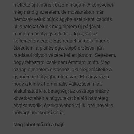
mellette újra nőnek érzem magam. A könyveket
még mindig szeretem, de mostanában már
nemcsak velük bújok ágyba esténként: csodás
pillanatokat élünk meg életem új párjával –
mondja mosolyogva Judit. – Igaz, voltak
kellemetlenségek. Egy reggel sürgető ingerre
ébredtem, a pisilés égő, csípő érzéssel járt,
ráadásul folyton vécére kellett járnom. Sejtettem,
hogy felfáztam, csak nem értettem, miért. Még
aznap elmentem orvoshoz, aki megerősítette a
gyanúmat: hólyaghurutom van. Elmagyarázta,
hogy a klimax hormonális változásai miatt
alakulhatott ki a betegség: az ösztrogénhiány
következtében a húgyutakat bélelő hámréteg
elvékonyodik, érzékenyebbé válik, ami növeli a
hólyaghurut kockázatát.
Meg lehet előzni a bajt