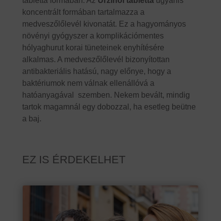
tabletta formában. Az
Urzinol tabletta
ugyanis
koncentrált formában tartalmazza a
medveszőlőlevél kivonatát. Ez a hagyományos
növényi gyógyszer a komplikációmentes
hólyaghurut korai tüneteinek enyhítésére
alkalmas. A medveszőlőlevél bizonyítottan
antibakteriális hatású, nagy előnye, hogy a
baktériumok nem válnak ellenállóvá a
hatóanyagával szemben. Nekem bevált, mindig
tartok magamnál egy dobozzal, ha esetleg beütne
a baj.
EZ IS ÉRDEKELHET