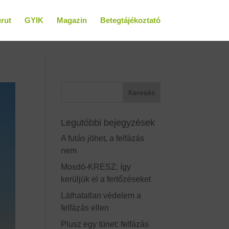
rut
GYIK
Magazin
Betegtájékoztató
Legutóbbi bejegyzések
A futás jöhet, a felfázás
nem
Mosdó-KRESZ: így
kerüljük el a fertőzéseket
Láthatatlan védelem a
felfázás ellen
Plusz egy tünet: felfázás