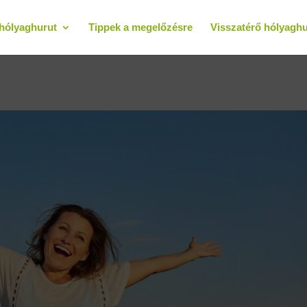
hólyaghurut
Tippek a megelőzésre
Visszatérő hólyaghu