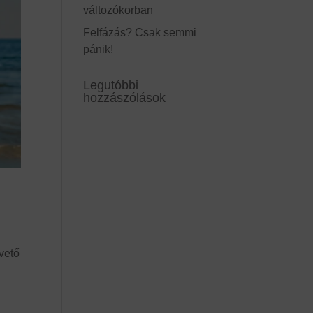
változókorban
Felfázás? Csak semmi
pánik!
Legutóbbi
hozzászólások
pvető