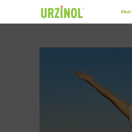
"
"
Akut 