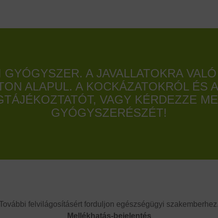
GYÓGYSZER. A JAVALLATOKRA VALÓ
TON ALAPUL. A KOCKÁZATOKRÓL ÉS 
EGTÁJÉKOZTATÓT, VAGY KÉRDEZZE M
GYÓGYSZERÉSZÉT!
További felvilágosításért forduljon egészségügyi szakemberhez
Mellékhatás-bejelentés