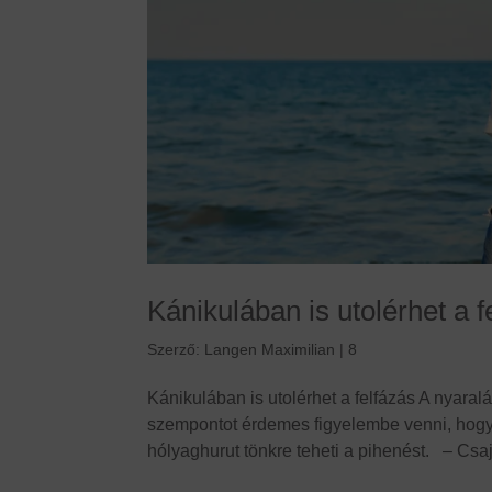
Kánikulában is utolérhet a f
Szerző:
Langen Maximilian
|
8
Kánikulában is utolérhet a felfázás A nyaral
szempontot érdemes figyelembe venni, hogy 
hólyaghurut tönkre teheti a pihenést. – Csaj