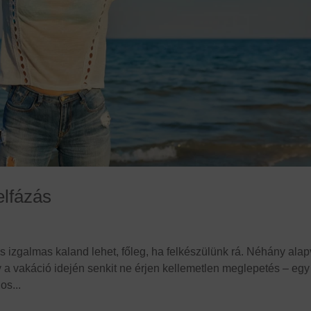
elfázás
ás izgalmas kaland lehet, főleg, ha felkészülünk rá. Néhány ala
a vakáció idején senkit ne érjen kellemetlen meglepetés – egy
os...