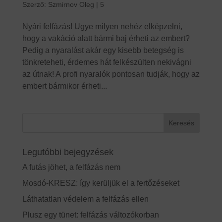
Szerző:
Szmirnov Oleg
|
5
Nyári felfázás! Ugye milyen nehéz elképzelni,
hogy a vakáció alatt bármi baj érheti az embert?
Pedig a nyaralást akár egy kisebb betegség is
tönkreteheti, érdemes hát felkészülten nekivágni
az útnak! A profi nyaralók pontosan tudják, hogy az
embert bármikor érheti...
Legutóbbi bejegyzések
A futás jöhet, a felfázás nem
Mosdó-KRESZ: így kerüljük el a fertőzéseket
Láthatatlan védelem a felfázás ellen
Plusz egy tünet: felfázás változókorban