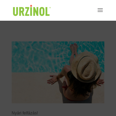
"
"
Nyári felfázás!