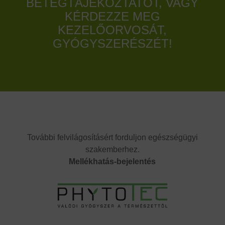
BETEGTÁJÉKOZTATÓT, VAGY
KÉRDEZZE MEG
KEZELŐORVOSÁT,
GYÓGYSZERÉSZÉT!
További felvilágosításért forduljon egészségügyi
szakemberhez.
Mellékhatás-bejelentés