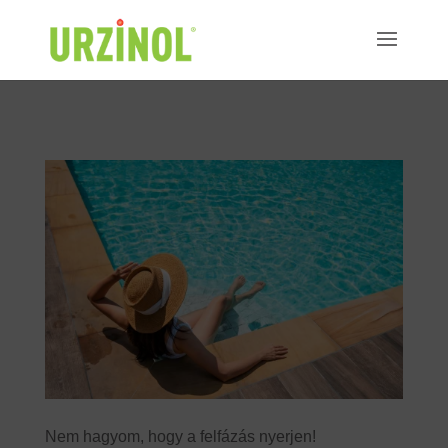
"
"
Nem hagyom, hogy a felfázás nyerjen!