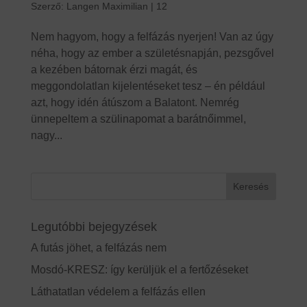
Szerző:
Langen Maximilian
|
12
Nem hagyom, hogy a felfázás nyerjen! Van az úgy
néha, hogy az ember a születésnapján, pezsgővel
a kezében bátornak érzi magát, és
meggondolatlan kijelentéseket tesz – én például
azt, hogy idén átúszom a Balatont. Nemrég
ünnepeltem a szülinapomat a barátnőimmel,
nagy...
Legutóbbi bejegyzések
A futás jöhet, a felfázás nem
Mosdó-KRESZ: így kerüljük el a fertőzéseket
Láthatatlan védelem a felfázás ellen