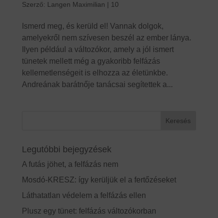
Szerző:
Langen Maximilian
|
10
Ismerd meg, és kerüld el! Vannak dolgok,
amelyekről nem szívesen beszél az ember lánya.
Ilyen például a változókor, amely a jól ismert
tünetek mellett még a gyakoribb felfázás
kellemetlenségeit is elhozza az életünkbe.
Andreának barátnője tanácsai segítettek a...
Legutóbbi bejegyzések
A futás jöhet, a felfázás nem
Mosdó-KRESZ: így kerüljük el a fertőzéseket
Láthatatlan védelem a felfázás ellen
Plusz egy tünet: felfázás változókorban