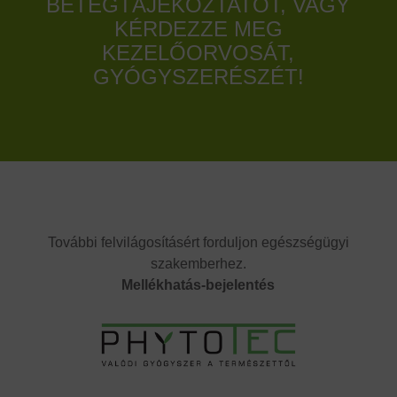
BETEGTÁJÉKOZTATÓT, VAGY
KÉRDEZZE MEG
KEZELŐORVOSÁT,
GYÓGYSZERÉSZÉT!
További felvilágosításért forduljon egészségügyi
szakemberhez.
Mellékhatás-bejelentés