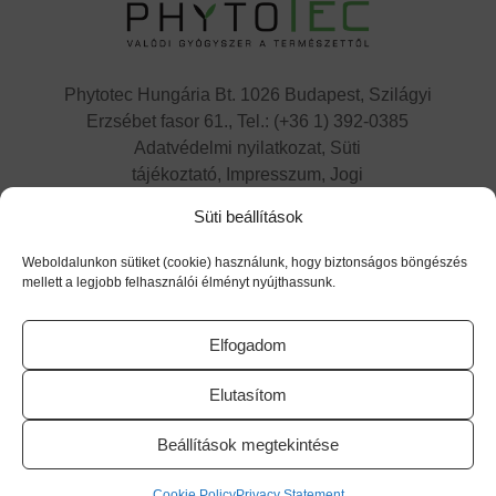
Phytotec Hungária Bt. 1026 Budapest, Szilágyi
Erzsébet fasor 61., Tel.: (+36 1) 392-0385
Adatvédelmi nyilatkozat,
Süti
tájékoztató,
Impresszum, Jogi
nyilatkozat,
Kapcsolat
Süti beállítások
Cikatridina
|
Colpofix
|
Maltofer
|
Maltofer
Fol
|
Micovag
Weboldalunkon sütiket (cookie) használunk, hogy biztonságos böngészés
Plus
|
Premens
|
Proxelan
|
Remifemin
|
Remifemi
mellett a legjobb felhasználói élményt nyújthassunk.
n Plus
|
Remotiv extra
|
Reventil
|
Sedacur
forte
|
Urzinol
|
Vitagyn C
|
Flaverol
Elfogadom
Elutasítom
Utolsó frissítés dátuma: 2025.09.25.
Beállítások megtekintése
Cookie Policy
Privacy Statement