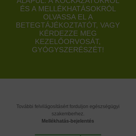
ALAPUL. A KOCKÁZATOKRÓL
ÉS A MELLÉKHATÁSOKRÓL
OLVASSA EL A
BETEGTÁJÉKOZTATÓT, VAGY
KÉRDEZZE MEG
KEZELŐORVOSÁT,
GYÓGYSZERÉSZÉT!
További felvilágosításért forduljon egészségügyi
szakemberhez.
Mellékhatás-bejelentés